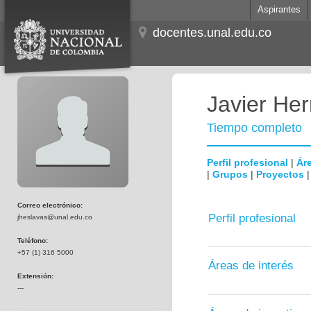
Aspirantes
docentes.unal.edu.co
Javier He
Tiempo completo
Perfil profesional
|
Áre
|
Grupos
|
Proyectos
Correo electrónico:
Perfil profesional
jheslavas@unal.edu.co
Teléfono:
+57 (1) 316 5000
Áreas de interés
Extensión:
---