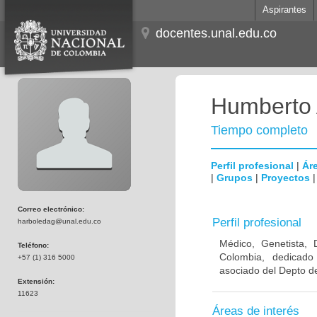
Aspirantes
docentes.unal.edu.co
Humberto 
Tiempo completo
Perfil profesional
|
Áre
|
Grupos
|
Proyectos
Correo electrónico:
Perfil profesional
harboledag@unal.edu.co
Médico, Genetista, 
Teléfono:
Colombia, dedicado
+57 (1) 316 5000
asociado del Depto de
Extensión:
11623
Áreas de interés