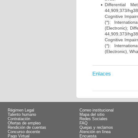
Differential 
44,909,373/hg38)
Cognitive Impairm
(*): Internati
(Electronic); Di
44,909,373/hg38)
Cognitive Impairm
(*): Internati
(Electronic), Wh
Enlaces
Régimen Legal
Correo institucional
Talento humano
Mapa del sitio
Contratación
Redes Sociales
Ofertas de empleo
FAQ
Rendición de cuentas
Quejas y reclamos
Concurso docente
Atención en línea
Pago Virtual
Encuesta