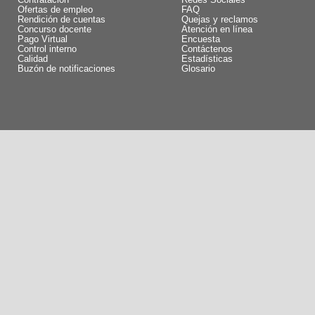
Contratación
Redes Sociales
Ofertas de empleo
FAQ
Rendición de cuentas
Quejas y reclamos
Concurso docente
Atención en línea
Pago Virtual
Encuesta
Control interno
Contáctenos
Calidad
Estadísticas
Buzón de notificaciones
Glosario