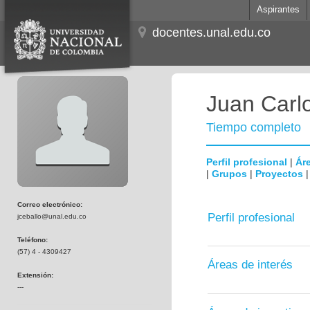
Aspirantes
docentes.unal.edu.co
Juan Carl
Tiempo completo
Perfil profesional
|
Áre
|
Grupos
|
Proyectos
Correo electrónico:
Perfil profesional
jceballo@unal.edu.co
Teléfono:
(57) 4 - 4309427
Áreas de interés
Extensión:
---