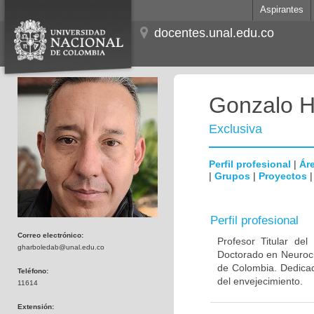
Aspirantes
docentes.unal.edu.co
Gonzalo H
Exclusiva
Perfil profesional
|
Áre
|
Grupos
|
Proyectos
Perfil profesional
Correo electrónico:
Profesor Titular de
gharboledab@unal.edu.co
Doctorado en Neuroci
de Colombia. Dedicad
Teléfono:
del envejecimiento.
11614
Extensión: