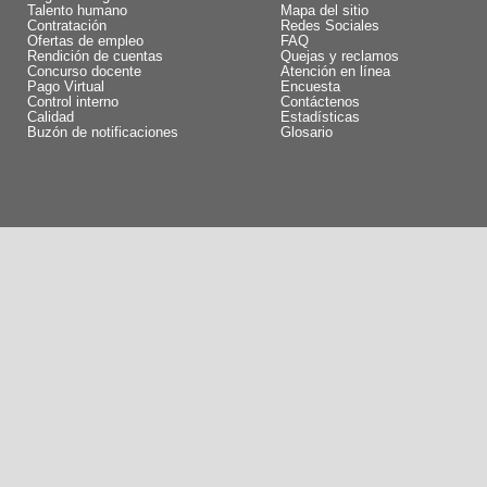
Talento humano
Mapa del sitio
Contratación
Redes Sociales
Ofertas de empleo
FAQ
Rendición de cuentas
Quejas y reclamos
Concurso docente
Atención en línea
Pago Virtual
Encuesta
Control interno
Contáctenos
Calidad
Estadísticas
Buzón de notificaciones
Glosario