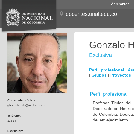
Aspirantes
docentes.unal.edu.co
Gonzalo H
Exclusiva
Perfil profesional
|
Áre
|
Grupos
|
Proyectos
Perfil profesional
Correo electrónico:
Profesor Titular de
gharboledab@unal.edu.co
Doctorado en Neuroci
de Colombia. Dedicad
Teléfono:
del envejecimiento.
11614
Extensión: