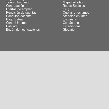
Talento humano
Mapa del sitio
Contratación
Redes Sociales
Ofertas de empleo
FAQ
Rendición de cuentas
Quejas y reclamos
Concurso docente
Atención en línea
Pago Virtual
Encuesta
Control interno
Contáctenos
Calidad
Estadísticas
Buzón de notificaciones
Glosario