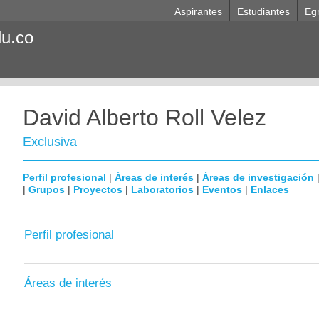
Aspirantes
Estudiantes
Eg
du.co
David Alberto Roll Velez
Exclusiva
Perfil profesional
|
Áreas de interés
|
Áreas de investigación
|
Grupos
|
Proyectos
|
Laboratorios
|
Eventos
|
Enlaces
Perfil profesional
Áreas de interés