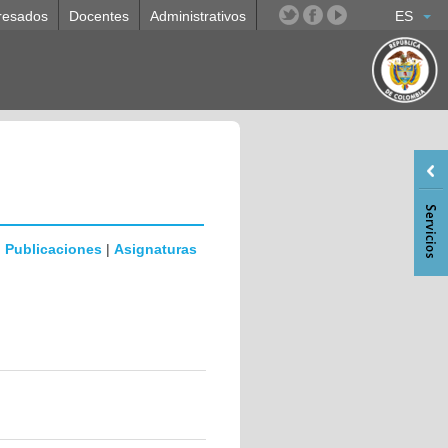
resados
Docentes
Administrativos
ES
|
Publicaciones
|
Asignaturas