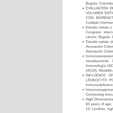
Bogota, Colombia
EVALUACIÓN DE
VOLUMEN SIST
CON BIOREACTA
Cuidado Intensi
Estudio celular
Congreso intern
cáncer, Bogotá, 
Estudio celular 
Asociación Colom
Asociación Colo
Inmunosenescenc
neoadyuvante; 
Inmunología (AC
(ACOI), Medellín
INFLUENCE O
LEUKOCYTE POPU
Immunodeficienci
Immunosuppressi
Connecting immun
High Dimensional
60 years of age;
19, Londres, Ing