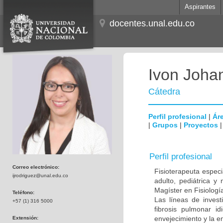
Aspirantes
docentes.unal.edu.co
Ivon Joha
Cátedra
Perfil profesional
|
Áre
|
Grupos
|
Proyectos
Perfil profesional
Correo electrónico:
Fisioterapeuta especi
ijrodriguez@unal.edu.co
adulto, pediátrica y
Magíster en Fisiolog
Teléfono:
Las líneas de inves
+57 (1) 316 5000
fibrosis pulmonar id
envejecimiento y la e
Extensión: