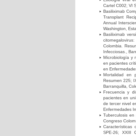
Cartel C002; VI 
Basiliximab Comp
Transplant Reci
Annual Intersci
Washington, Est
Basiliximab vers
citomegalovirus:
Colombia. Resum
Infecciosas., Ba
Microbiología y 
en pacientes crí
en Enfermedades 
Mortalidad en 
Resumen 225; IX
Barranquilla, Co
Frecuencia y d
pacientes en uni
de tercer nivel 
Enfermedades Inf
Tuberculosis en
Congreso Colomb
Características
SPE-26; XXIII 