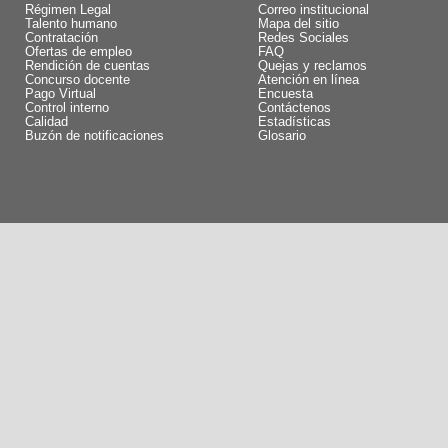
Régimen Legal
Correo institucional
Talento humano
Mapa del sitio
Contratación
Redes Sociales
Ofertas de empleo
FAQ
Rendición de cuentas
Quejas y reclamos
Concurso docente
Atención en línea
Pago Virtual
Encuesta
Control interno
Contáctenos
Calidad
Estadísticas
Buzón de notificaciones
Glosario