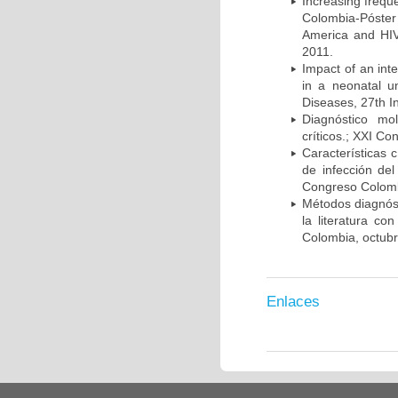
Increasing frequ
Colombia-Póster
America and HIV
2011.
Impact of an int
in a neonatal u
Diseases, 27th I
Diagnóstico mo
críticos.; XXI C
Características 
de infección del
Congreso Colombi
Métodos diagnóst
la literatura co
Colombia, octub
Enlaces