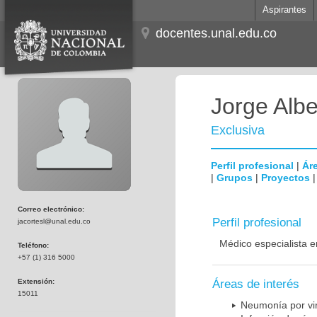
Aspirantes
docentes.unal.edu.co
Jorge Albe
Exclusiva
Perfil profesional
|
Áre
|
Grupos
|
Proyectos
Correo electrónico:
Perfil profesional
jacortesl@unal.edu.co
Médico especialista e
Teléfono:
+57 (1) 316 5000
Extensión:
Áreas de interés
15011
Neumonía por vi