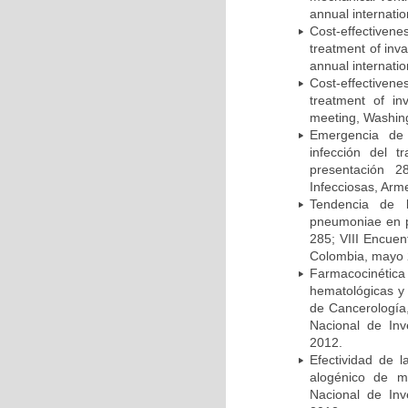
annual internati
Cost-effectivene
treatment of inv
annual internati
Cost-effectiven
treatment of in
meeting, Washing
Emergencia de 
infección del t
presentación 2
Infecciosas, Arm
Tendencia de l
pneumoniae en p
285; VIII Encuen
Colombia, mayo 
Farmacocinétic
hematológicas y n
de Cancerología,
Nacional de Inv
2012.
Efectividad de l
alogénico de me
Nacional de Inv