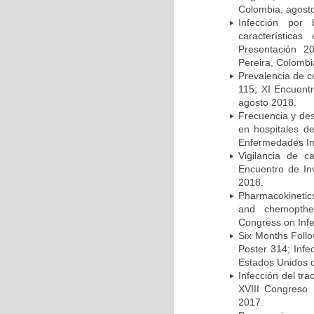
Colombia, agost
Infección por 
característica
Presentación 2
Pereira, Colombi
Prevalencia de c
115; XI Encuent
agosto 2018.
Frecuencia y des
en hospitales d
Enfermedades Inf
Vigilancia de 
Encuentro de In
2018.
Pharmacokinetics
and chemopther
Congress on Infe
Six Months Follow
Poster 314; Infe
Estados Unidos d
Infección del tra
XVIII Congreso
2017.