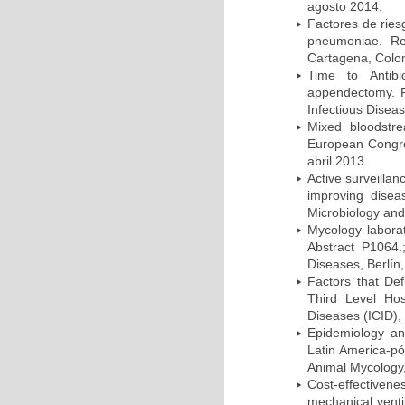
agosto 2014.
Factores de ries
pneumoniae. Re
Cartagena, Colo
Time to Antibio
appendectomy. P
Infectious Disea
Mixed bloodstr
European Congres
abril 2013.
Active surveillan
improving dise
Microbiology and 
Mycology laborat
Abstract P1064.
Diseases, Berlín,
Factors that Def
Third Level Hos
Diseases (ICID), 
Epidemiology and
Latin America-pó
Animal Mycology,
Cost-effectivene
mechanical vent