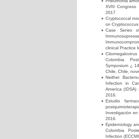
Pneumonia among 
XVIII Congreso
2017.
Cryptococcal mix
on Cryptococcus 
Case Series o
Immunosupress
Immunocompromi
clinical Practice
Citomegalovirus
Colombia. Pos
Symposium ¿ 14th
Chile, Chile, no
Neither Bacteri
Infection in Ca
America (IDSA) 
2016.
Estudio farmac
postquimiotera
Investigación en
2016.
Epidemiology and 
Colombia. Post
Infection (ECCMI