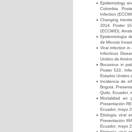
Epidemiology and 
Colombia. Post
Infection (ECCMI
Changing trends
2014. Poster 15
(ECCMID), Amster
Epidemiología d
de Micosis Invas
Viral infection i
Infectious Dise
Unidos de Améric
Bocavirus in pat
Poster 533.; Inf
Estados Unidos d
Incidencia de i
Bogotá. Presenta
Quito, Ecuador,
Mortalidad en 
Presentación RE
Ecuador, mayo 2
Etiología viral
Presentación IRA
Ecuador, mayo 2
Etiología viral