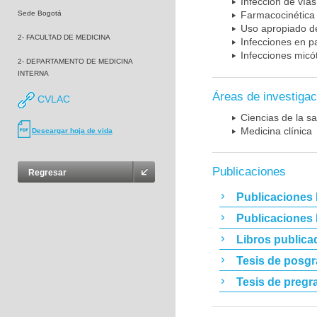
Infección de vías
Sede Bogotá
Farmacocinética 
Uso apropiado d
2- FACULTAD DE MEDICINA
Infecciones en p
Infecciones micó
2- DEPARTAMENTO DE MEDICINA
INTERNA
Áreas de investigac
CVLAC
Ciencias de la sa
Medicina clínica
Descargar hoja de vida
Publicaciones
Regresar
Publicaciones 
Publicaciones
Libros publica
Tesis de posg
Tesis de pregr