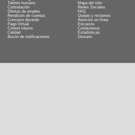
Talento humano
Mapa del sitio
Contratación
Redes Sociales
Ofertas de empleo
FAQ
Rendición de cuentas
Quejas y reclamos
Concurso docente
Atención en línea
Pago Virtual
Encuesta
Control interno
Contáctenos
Calidad
Estadísticas
Buzón de notificaciones
Glosario