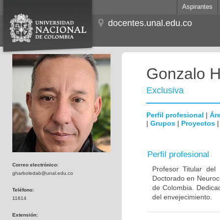
Aspirantes
docentes.unal.edu.co
Gonzalo H
Exclusiva
Perfil profesional
|
Áre
|
Grupos
|
Proyectos
Perfil profesional
Correo electrónico:
Profesor Titular de
gharboledab@unal.edu.co
Doctorado en Neuroci
de Colombia. Dedicad
Teléfono:
del envejecimiento.
11614
Extensión: