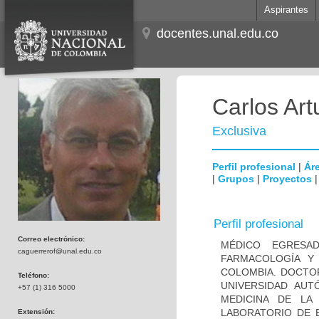
Aspirantes
docentes.unal.edu.co
Carlos Ar
Exclusiva
Perfil profesional
|
Áre
|
Grupos
|
Proyectos
Perfil profesional
Correo electrónico:
MÉDICO EGRESA
caguerrerof@unal.edu.co
FARMACOLOGÍA Y
COLOMBIA. DOCTOR
Teléfono:
UNIVERSIDAD AUT
+57 (1) 316 5000
MEDICINA DE LA
LABORATORIO DE 
Extensión: