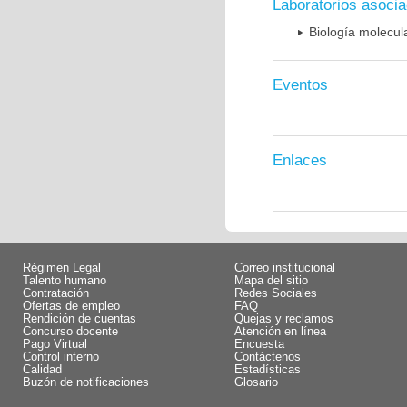
Laboratorios asoci
Biología molecula
Eventos
Enlaces
Régimen Legal
Correo institucional
Talento humano
Mapa del sitio
Contratación
Redes Sociales
Ofertas de empleo
FAQ
Rendición de cuentas
Quejas y reclamos
Concurso docente
Atención en línea
Pago Virtual
Encuesta
Control interno
Contáctenos
Calidad
Estadísticas
Buzón de notificaciones
Glosario