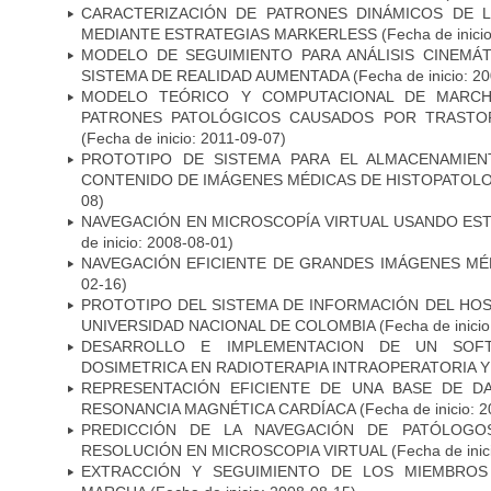
CARACTERIZACIÓN DE PATRONES DINÁMICOS DE 
MEDIANTE ESTRATEGIAS MARKERLESS
(Fecha de inici
MODELO DE SEGUIMIENTO PARA ANÁLISIS CINEMÁ
SISTEMA DE REALIDAD AUMENTADA
(Fecha de inicio: 2
MODELO TEÓRICO Y COMPUTACIONAL DE MARCH
PATRONES PATOLÓGICOS CAUSADOS POR TRASTO
(Fecha de inicio: 2011-09-07)
PROTOTIPO DE SISTEMA PARA EL ALMACENAMIE
CONTENIDO DE IMÁGENES MÉDICAS DE HISTOPATOLO
08)
NAVEGACIÓN EN MICROSCOPÍA VIRTUAL USANDO ES
de inicio: 2008-08-01)
NAVEGACIÓN EFICIENTE DE GRANDES IMÁGENES MÉ
02-16)
PROTOTIPO DEL SISTEMA DE INFORMACIÓN DEL HOSP
UNIVERSIDAD NACIONAL DE COLOMBIA
(Fecha de inici
DESARROLLO E IMPLEMENTACION DE UN SOFT
DOSIMETRICA EN RADIOTERAPIA INTRAOPERATORIA 
REPRESENTACIÓN EFICIENTE DE UNA BASE DE D
RESONANCIA MAGNÉTICA CARDÍACA
(Fecha de inicio: 
PREDICCIÓN DE LA NAVEGACIÓN DE PATÓLOGO
RESOLUCIÓN EN MICROSCOPIA VIRTUAL
(Fecha de inic
EXTRACCIÓN Y SEGUIMIENTO DE LOS MIEMBROS