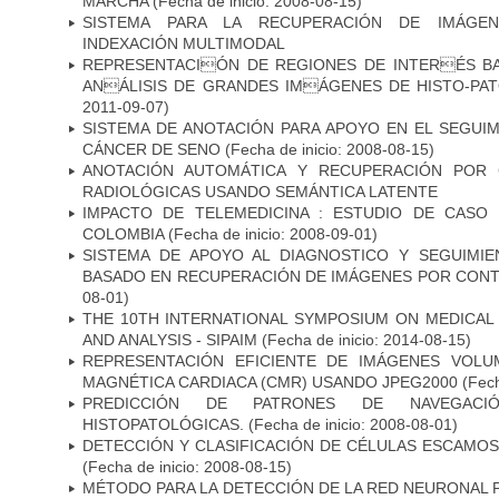
MARCHA
(Fecha de inicio: 2008-08-15)
SISTEMA PARA LA RECUPERACIÓN DE IMÁGEN
INDEXACIÓN MULTIMODAL
REPRESENTACIÓN DE REGIONES DE INTERÉS B
ANÁLISIS DE GRANDES IMÁGENES DE HISTO-P
2011-09-07)
SISTEMA DE ANOTACIÓN PARA APOYO EN EL SEGUI
CÁNCER DE SENO
(Fecha de inicio: 2008-08-15)
ANOTACIÓN AUTOMÁTICA Y RECUPERACIÓN POR 
RADIOLÓGICAS USANDO SEMÁNTICA LATENTE
IMPACTO DE TELEMEDICINA : ESTUDIO DE CASO
COLOMBIA
(Fecha de inicio: 2008-09-01)
SISTEMA DE APOYO AL DIAGNOSTICO Y SEGUIMI
BASADO EN RECUPERACIÓN DE IMÁGENES POR CON
08-01)
THE 10TH INTERNATIONAL SYMPOSIUM ON MEDICAL
AND ANALYSIS - SIPAIM
(Fecha de inicio: 2014-08-15)
REPRESENTACIÓN EFICIENTE DE IMÁGENES VOLU
MAGNÉTICA CARDIACA (CMR) USANDO JPEG2000
(Fech
PREDICCIÓN DE PATRONES DE NAVEGACI
HISTOPATOLÓGICAS.
(Fecha de inicio: 2008-08-01)
DETECCIÓN Y CLASIFICACIÓN DE CÉLULAS ESCAMOS
(Fecha de inicio: 2008-08-15)
MÉTODO PARA LA DETECCIÓN DE LA RED NEURONAL