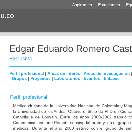
Aspirantes
Estudiantes
Eg
du.co
Edgar Eduardo Romero Cast
Exclusiva
Perfil profesional
|
Áreas de interés
|
Áreas de investigación
|
Grupos
|
Proyectos
|
Laboratorios
|
Eventos
|
Enlaces
Perfil profesional
Médico cirujano de la Universidad Nacional de Colombia y Magi
la Universidad de los Andes. Obtuvo el título de PhD en Cienc
Catholique de Louvain. Entre los años 2000-2002 trabajó 
Communications and Remote sensing laboratory, en el grupo
médicas. Durante el año 2003 estuvo con el grupo de sen