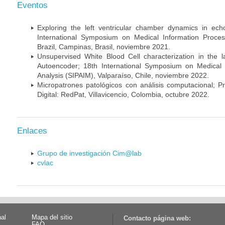
Eventos
Exploring the left ventricular chamber dynamics in ec
International Symposium on Medical Information Proces
Brazil, Campinas, Brasil, noviembre 2021.
Unsupervised White Blood Cell characterization in the l
Autoencoder; 18th International Symposium on Medical 
Analysis (SIPAIM), Valparaíso, Chile, noviembre 2022.
Micropatrones patológicos con análisis computacional; P
Digital: RedPat, Villavicencio, Colombia, octubre 2022.
Enlaces
Grupo de investigación Cim@lab
cvlac
nal
Mapa del sitio
Contacto página web:
FAQ