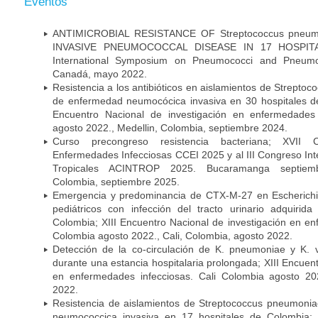
Eventos
ANTIMICROBIAL RESISTANCE OF Streptococcus pneu
INVASIVE PNEUMOCOCCAL DISEASE IN 17 HOSPITA
International Symposium on Pneumococci and Pneumoc
Canadá, mayo 2022.
Resistencia a los antibióticos en aislamientos de Strept
de enfermedad neumocócica invasiva en 30 hospitales d
Encuentro Nacional de investigación en enfermedades 
agosto 2022., Medellin, Colombia, septiembre 2024.
Curso precongreso resistencia bacteriana; XVII
Enfermedades Infecciosas CCEI 2025 y al III Congreso In
Tropicales ACINTROP 2025. Bucaramanga septiem
Colombia, septiembre 2025.
Emergencia y predominancia de CTX-M-27 en Escherichia
pediátricos con infección del tracto urinario adquiri
Colombia; XIII Encuentro Nacional de investigación en en
Colombia agosto 2022., Cali, Colombia, agosto 2022.
Detección de la co-circulación de K. pneumoniae y K. 
durante una estancia hospitalaria prolongada; XIII Encuen
en enfermedades infecciosas. Cali Colombia agosto 202
2022.
Resistencia de aislamientos de Streptococcus pneumoni
neumococcica invasiva en 17 hospitales de Colombia; 