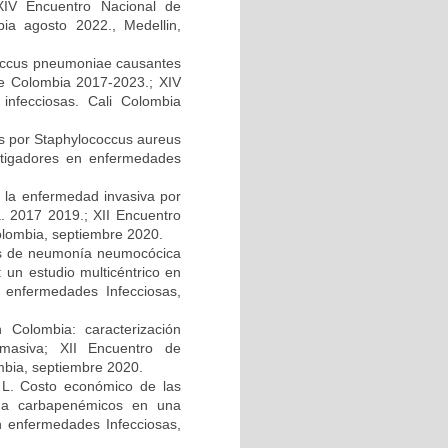
 XIV Encuentro Nacional de
bia agosto 2022., Medellin,
ococcus pneumoniae causantes
e Colombia 2017-2023.; XIV
infecciosas. Cali Colombia
s por Staphylococcus aureus
estigadores en enfermedades
e la enfermedad invasiva por
. 2017 2019.; XII Encuentro
olombia, septiembre 2020.
ipos de neumonía neumocócica
 un estudio multicéntrico en
 enfermedades Infecciosas,
 Colombia: caracterización
 masiva; XII Encuentro de
mbia, septiembre 2020.
z L. Costo económico de las
es a carbapenémicos en una
en enfermedades Infecciosas,