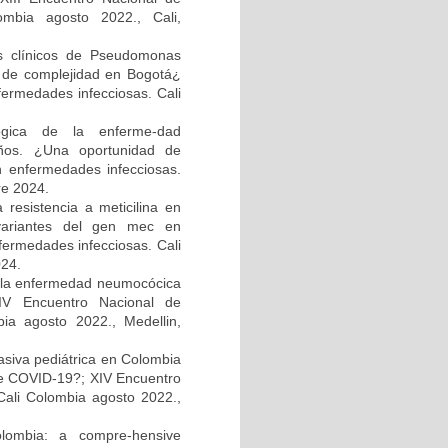
ombia agosto 2022., Cali,
os clínicos de Pseudomonas
el de complejidad en Bogotá¿
fermedades infecciosas. Cali
ológica de la enferme-dad
ños. ¿Una oportunidad de
n enfermedades infecciosas.
re 2024.
resistencia a meticilina en
 variantes del gen mec en
fermedades infecciosas. Cali
024.
e la enfermedad neumocócica
XIV Encuentro Nacional de
bia agosto 2022., Medellin,
asiva pediátrica en Colombia
e COVID-19?; XIV Encuentro
Cali Colombia agosto 2022.,
olombia: a compre-hensive