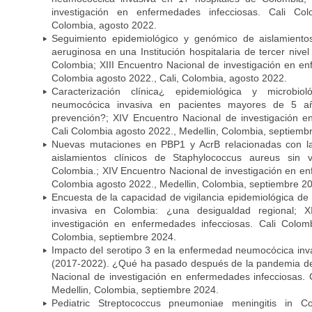
investigación en enfermedades infecciosas. Cali Col
Colombia, agosto 2022.
Seguimiento epidemiológico y genómico de aislamient
aeruginosa en una Institución hospitalaria de tercer niv
Colombia; XIII Encuentro Nacional de investigación en en
Colombia agosto 2022., Cali, Colombia, agosto 2022.
Caracterización clínica¿ epidemiológica y microbi
neumocócica invasiva en pacientes mayores de 5 a
prevención?; XIV Encuentro Nacional de investigación e
Cali Colombia agosto 2022., Medellin, Colombia, septiemb
Nuevas mutaciones en PBP1 y AcrB relacionadas con la 
aislamientos clínicos de Staphylococcus aureus sin
Colombia.; XIV Encuentro Nacional de investigación en en
Colombia agosto 2022., Medellin, Colombia, septiembre 2
Encuesta de la capacidad de vigilancia epidemiológica d
invasiva en Colombia: ¿una desigualdad regional; 
investigación en enfermedades infecciosas. Cali Colom
Colombia, septiembre 2024.
Impacto del serotipo 3 en la enfermedad neumocócica inv
(2017-2022). ¿Qué ha pasado después de la pandemia d
Nacional de investigación en enfermedades infecciosas. 
Medellin, Colombia, septiembre 2024.
Pediatric Streptococcus pneumoniae meningitis in C