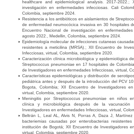
healthcare and epidemiological analysis. 2017-2022.;
investigación en enfermedades infecciosas. Cali Colom
Colombia, septiembre 2024.
Resistencia a los antibióticos en aislamientos de Strept
de enfermedad neumocócica invasiva en 30 hospitales d
Encuentro Nacional de investigación en enfermedades 
agosto 2022., Medellin, Colombia, septiembre 2024.
Epidemiología molecular de infecciones cutaneas causada
resistentes a meticilina (MRSA).; XII Encuentro de Inv
Infecciosas, virtual, Colombia, septiembre 2020.
Caracterización clínica microbiológica y epidemiológica d
Streptococcus pneumoniae en 17 hospitales de Colombia
de Investigadores en enfermedades Infecciosas, virtual, C
Características epidemiológicas y distribución de serot
pediátrica antes y después de la introducción del PCV 10:
Bogota, Colombia; XII Encuentro de Investigadores en
virtual, Colombia, septiembre 2020.
Meningitis por Streptococcus pneumoniae en niños en
clínica y microbiológica después de la vacunación
Investigadores en enfermedades Infecciosas, virtual, Colo
Beltrán L, Leal AL, Alvis N, Porras A, Daza J, Martíne
bacteriemias causadas por enterobacterias resistent
institución de Bogotá; XII Encuentro de Investigadores 
virtual, Colombia, septiembre 2020.