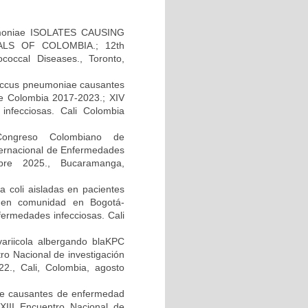
moniae ISOLATES CAUSING
LS OF COLOMBIA.; 12th
occal Diseases., Toronto,
ococcus pneumoniae causantes
e Colombia 2017-2023.; XIV
infecciosas. Cali Colombia
 Congreso Colombiano de
ternacional de Enfermedades
bre 2025., Bucaramanga,
 coli aisladas en pacientes
da en comunidad en Bogotá-
fermedades infecciosas. Cali
variicola albergando blaKPC
tro Nacional de investigación
2., Cali, Colombia, agosto
ae causantes de enfermedad
XIII Encuentro Nacional de