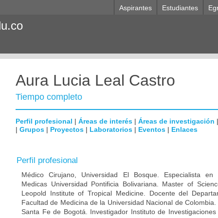
Aspirantes
Estudiantes
Eg
du.co
Aura Lucia Leal Castro
Tiempo completo
Perfil profesional
|
Áreas de interés
|
Áreas de investigación
|
Grupos
|
Proyectos
|
Laboratorios
|
Eventos
|
Enlaces
Perfil profesional
Médico Cirujano, Universidad El Bosque. Especialista en M
Medicas Universidad Pontificia Bolivariana. Master of Scien
Leopold Institute of Tropical Medicine. Docente del Depart
Facultad de Medicina de la Universidad Nacional de Colombia. 
Santa Fe de Bogotá. Investigador Instituto de Investigaciones