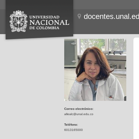
docentes.unal.e
Correo electrónico:
allealc@unal.edu.co
Teléfono:
6013165000