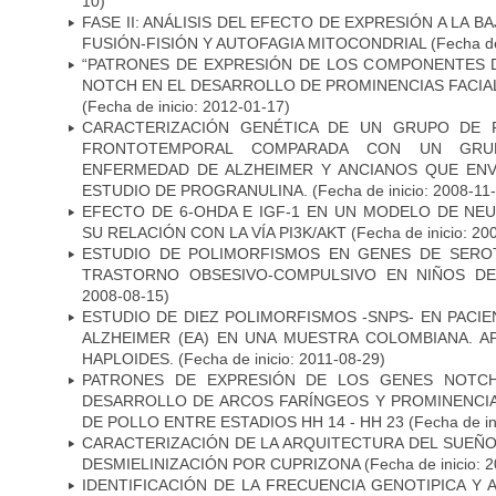
10)
FASE II: ANÁLISIS DEL EFECTO DE EXPRESIÓN A LA B
FUSIÓN-FISIÓN Y AUTOFAGIA MITOCONDRIAL
(Fecha de
“PATRONES DE EXPRESIÓN DE LOS COMPONENTES D
NOTCH EN EL DESARROLLO DE PROMINENCIAS FACIA
(Fecha de inicio: 2012-01-17)
CARACTERIZACIÓN GENÉTICA DE UN GRUPO DE 
FRONTOTEMPORAL COMPARADA CON UN GRU
ENFERMEDAD DE ALZHEIMER Y ANCIANOS QUE EN
ESTUDIO DE PROGRANULINA.
(Fecha de inicio: 2008-11
EFECTO DE 6-OHDA E IGF-1 EN UN MODELO DE NE
SU RELACIÓN CON LA VÍA PI3K/AKT
(Fecha de inicio: 20
ESTUDIO DE POLIMORFISMOS EN GENES DE SERO
TRASTORNO OBSESIVO-COMPULSIVO EN NIÑOS DE
2008-08-15)
ESTUDIO DE DIEZ POLIMORFISMOS -SNPS- EN PAC
ALZHEIMER (EA) EN UNA MUESTRA COLOMBIANA. A
HAPLOIDES.
(Fecha de inicio: 2011-08-29)
PATRONES DE EXPRESIÓN DE LOS GENES NOTCH
DESARROLLO DE ARCOS FARÍNGEOS Y PROMINENCIA
DE POLLO ENTRE ESTADIOS HH 14 - HH 23
(Fecha de in
CARACTERIZACIÓN DE LA ARQUITECTURA DEL SUEÑ
DESMIELINIZACIÓN POR CUPRIZONA
(Fecha de inicio: 
IDENTIFICACIÓN DE LA FRECUENCIA GENOTIPICA Y 