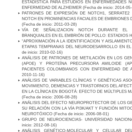
ESTADÍSTICA PARA ESTUDIOS EN ENFERMEDADES NE
ENFERMEDAD DE ALZHEIMER
(Fecha de inicio: 2014-05
PATRONES DE EXPRESIÓN DE NOTCH1, SERRATE2 
NOTCH EN PROMINENCIAS FACIALES DE EMBRIONES D
(Fecha de inicio: 2011-03-28)
VÍA DE SEÑALIZACION NOTCH DURANTE EL
BRANQUIALES EN EL EMBRIÓN DE POLLO: ESTADIOS H
“APROXIMACIÒN A LA IDENTIFICACION Y AISLAMIEN
ETAPAS TEMPRANAS DEL NEURODESARROLLO EN EL
de inicio: 2010-02-16)
ANÁLISIS DE PATRONES DE METILACIÓN EN LOS GE
(APOE) Y PROTEÍNA PRECURSORA AMILOIDE (A
PACIENTES COLOMBIANOS CON ENFERMEDAD DE 
2010-11-16)
ANÁLISIS DE VARIABLES CLÍNICAS Y GENÉTICAS AS
MOVIMIENTO, DEMENCIAS Y TRASTORNOS DEL AFEC
EN LA CLÍNICA EN BOGOTÁ: EFECTO DE MÚLTIPLES 
(Fecha de inicio: 2006-08-28)
ANÁLISIS DEL EFECTO NEUROPROTECTOR DE LOS GEN
SU RELACIÓN CON LA VÍA PI3K/AKT Y FUNCIÓN MIT
NEUROTÓXICO
(Fecha de inicio: 2006-08-01)
GRUPO DE NEUROCIENCIAS- UNIVERSIDAD NACION
inicio: 2012-08-16)
ANÁLISIS GENÉTICO-MOLECULAR Y CELULAR DE