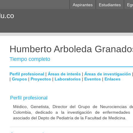
Aspirantes
Estudiantes
Eg
du.co
Humberto Arboleda Granado
Tiempo completo
Perfil profesional
|
Áreas de interés
|
Áreas de investigación
|
Grupos
|
Proyectos
|
Laboratorios
|
Eventos
|
Enlaces
Perfil profesional
Médico, Genetista, Director del Grupo de Neurociencias d
Colombia, dedicado a la investigación de enfermedades n
asociado del Depto de Pediatría de la Facultad de Medicina.