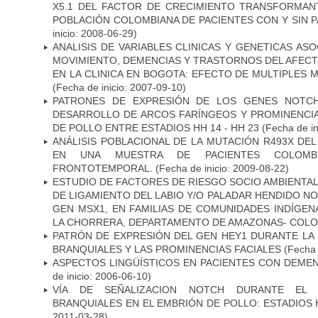
X5.1 DEL FACTOR DE CRECIMIENTO TRANSFORMANT
POBLACIÓN COLOMBIANA DE PACIENTES CON Y SIN 
inicio: 2008-06-29)
ANALISIS DE VARIABLES CLINICAS Y GENETICAS AS
MOVIMIENTO, DEMENCIAS Y TRASTORNOS DEL AFEC
EN LA CLINICA EN BOGOTA: EFECTO DE MULTIPLES
(Fecha de inicio: 2007-09-10)
PATRONES DE EXPRESIÓN DE LOS GENES NOTCH
DESARROLLO DE ARCOS FARÍNGEOS Y PROMINENCIA
DE POLLO ENTRE ESTADIOS HH 14 - HH 23
(Fecha de in
ANÁLISIS POBLACIONAL DE LA MUTACIÓN R493X DE
EN UNA MUESTRA DE PACIENTES COLOMB
FRONTOTEMPORAL.
(Fecha de inicio: 2009-08-22)
ESTUDIO DE FACTORES DE RIESGO SOCIO AMBIENTAL
DE LIGAMIENTO DEL LABIO Y/O PALADAR HENDIDO N
GEN MSX1, EN FAMILIAS DE COMUNIDADES INDÍGE
LA CHORRERA, DEPARTAMENTO DE AMAZONAS- COLO
PATRÓN DE EXPRESIÓN DEL GEN HEY1 DURANTE LA
BRANQUIALES Y LAS PROMINENCIAS FACIALES
(Fecha 
ASPECTOS LINGÜÍSTICOS EN PACIENTES CON DEMEN
de inicio: 2006-06-10)
VÍA DE SEÑALIZACION NOTCH DURANTE EL
BRANQUIALES EN EL EMBRIÓN DE POLLO: ESTADIOS 
2011-03-28)