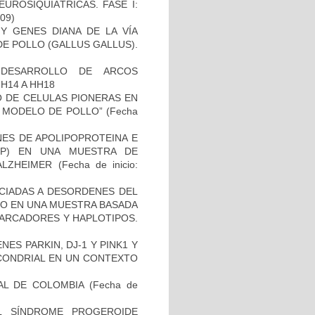
UROSIQUIÁTRICAS. FASE I:
-09)
Y GENES DIANA DE LA VÍA
E POLLO (GALLUS GALLUS).
 DESARROLLO DE ARCOS
H14 A HH18
TO DE CELULAS PIONERAS EN
 MODELO DE POLLO”
(Fecha
NES DE APOLIPOPROTEINA E
PP) EN UNA MUESTRA DE
ALZHEIMER
(Fecha de inicio:
OCIADAS A DESORDENES DEL
TO EN UNA MUESTRA BASADA
MARCADORES Y HAPLOTIPOS.
ES PARKIN, DJ-1 Y PINK1 Y
OCONDRIAL EN UN CONTEXTO
AL DE COLOMBIA
(Fecha de
L SÍNDROME PROGEROIDE