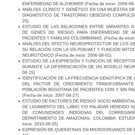
ENFERMEDAD DE ALZHEIMER
(Fecha de inicio: 2009-08
ANÁLISIS CLÍNICO Y GENÉTICO EN UNA MUESTRA 
DIAGNÓSTICO DE TRASTORNO OBSESIVO COMPULS
25)
ESTUDIO DE LAS RELACIONES ENTRE VARIANTES G
DE GENES DE RIESGO PARA ENFERMEDAD DE AL
PACIENTES Y FAMILIAS COLOMBIANAS.
(Fecha de inicio
ANÁLISIS DEL EFECTO NEUROPROTECTOR DE LOS GEN
SU RELACIÓN CON LA VÍA PI3K/AKT Y FUNCIÓN MIT
NEUROTÓXICO
(Fecha de inicio: 2006-08-01)
ESTUDIO DE LA EXPRESIÓN Y FUNCIÓN DE RECEPTO
DURANTE LA DIFERENCIACIÓN DE UN MODELO NEU
08-15)
IDENTIFICACIÓN DE LA FRECUENCIA GENOTIPICA DE
DEL FACTOR DE CRECIMIENTO TRANSFORMANTE 
POBLACIÓN BOGOTANA DE PACIENTES CON Y SIN PAL
(Fecha de inicio: 2007-08-27)
ESTUDIO DE FACTORES DE RIESGO SOCIO AMBIENTAL
DE LIGAMIENTO DEL LABIO Y/O PALADAR HENDIDO N
DE COMUNIDADES INDÍGENAS DEL CORREGIMI
DEPARTAMENTO DE AMAZONAS- COLOMBIA: ESTUDI
inicio: 2010-08-05)
EXPRESIÓN DE QUERATINAS EN MICROORGANOS DE P