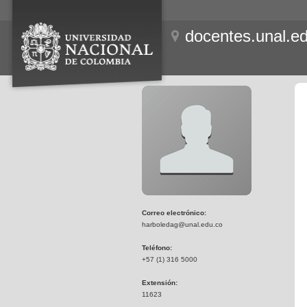
docentes.unal.e
Correo electrónico:
harboledag@unal.edu.co
Teléfono:
+57 (1) 316 5000
Extensión:
11623