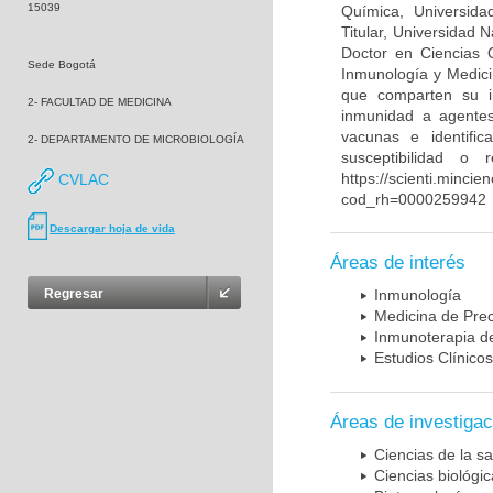
15039
Química, Universida
Titular, Universidad
Doctor en Ciencias 
Sede Bogotá
Inmunología y Medici
que comparten su in
2- FACULTAD DE MEDICINA
inmunidad a agentes 
vacunas e identifi
2- DEPARTAMENTO DE MICROBIOLOGÍA
susceptibilidad o
https://scienti.mincie
CVLAC
cod_rh=0000259942
Descargar hoja de vida
Áreas de interés
Regresar
Inmunología
Medicina de Prec
Inmunoterapia d
Estudios Clínicos
Áreas de investigac
Ciencias de la sa
Ciencias biológi