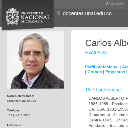
Aspirantes
docentes.unal.edu.co
Carlos Alb
Exclusiva
Perfil profesional
|
Áre
|
Grupos
|
Proyectos
Perfil profesional
Correo electrónico:
CARLOS ALBERTO PAR
caparral@unal.edu.co
1986-1989 : Posdocto
CA. USA. 1991-1996: 
Teléfono:
Department of Inmuno
+57 (1) 316 5000
Centre OMS, Univers
Fundación Instituto
Extensión: