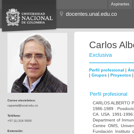
Aspirantes
docentes.unal.edu.co
Carlos Alb
Exclusiva
Perfil profesional
|
Áre
|
Grupos
|
Proyectos
Perfil profesional
Correo electrónico:
CARLOS ALBERTO PAR
caparral@unal.edu.co
1986-1989 : Posdocto
CA. USA. 1991-1996: 
Teléfono:
Department of Inmuno
+57 (1) 316 5000
Centre OMS, Univers
Fundación Instituto
Extensión: