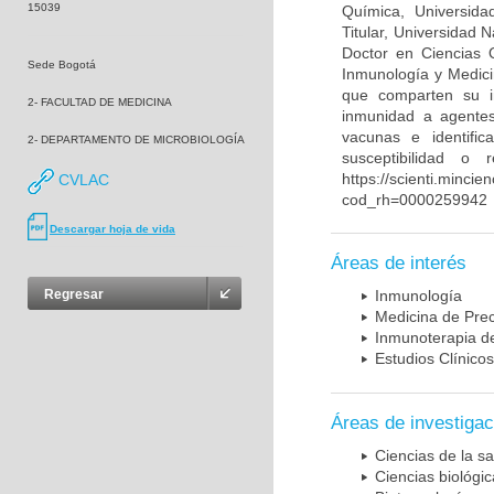
15039
Química, Universida
Titular, Universidad
Doctor en Ciencias 
Sede Bogotá
Inmunología y Medici
que comparten su in
2- FACULTAD DE MEDICINA
inmunidad a agentes 
vacunas e identifi
2- DEPARTAMENTO DE MICROBIOLOGÍA
susceptibilidad o
https://scienti.mincie
CVLAC
cod_rh=0000259942
Descargar hoja de vida
Áreas de interés
Regresar
Inmunología
Medicina de Prec
Inmunoterapia d
Estudios Clínicos
Áreas de investigac
Ciencias de la sa
Ciencias biológi