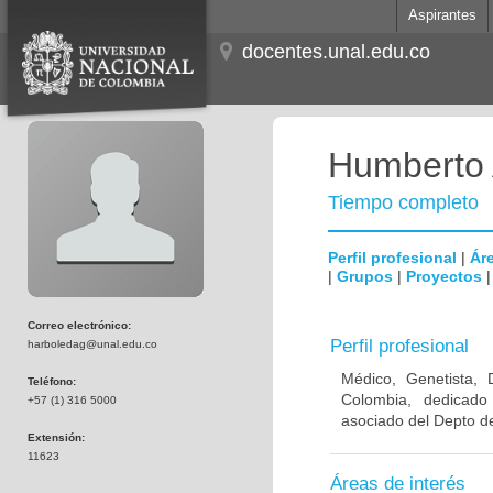
Aspirantes
docentes.unal.edu.co
Humberto 
Tiempo completo
Perfil profesional
|
Áre
|
Grupos
|
Proyectos
Correo electrónico:
Perfil profesional
harboledag@unal.edu.co
Médico, Genetista, 
Teléfono:
Colombia, dedicado
+57 (1) 316 5000
asociado del Depto de
Extensión:
11623
Áreas de interés