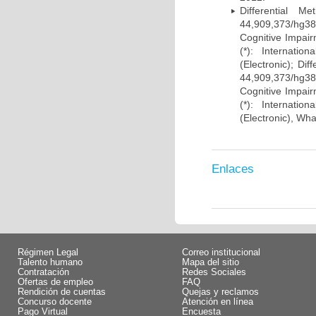
Differential 
44,909,373/hg38)
Cognitive Impairm
(*): Internati
(Electronic); Di
44,909,373/hg38)
Cognitive Impairm
(*): Internati
(Electronic), Wh
Enlaces
Régimen Legal
Correo institucional
Talento humano
Mapa del sitio
Contratación
Redes Sociales
Ofertas de empleo
FAQ
Rendición de cuentas
Quejas y reclamos
Concurso docente
Atención en línea
Pago Virtual
Encuesta