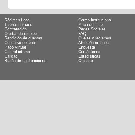
Régimen Legal
Correo institucional
Talento humano
Mapa del sitio
Contratación
Redes Sociales
Ofertas de empleo
FAQ
Rendición de cuentas
Quejas y reclamos
Concurso docente
Atención en línea
Pago Virtual
Encuesta
Control interno
Contáctenos
Calidad
Estadísticas
Buzón de notificaciones
Glosario