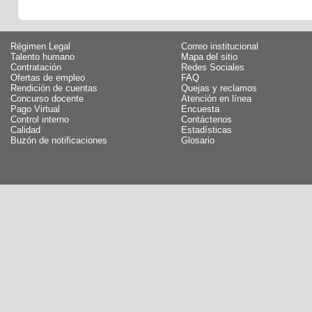
Régimen Legal
Correo institucional
Talento humano
Mapa del sitio
Contratación
Redes Sociales
Ofertas de empleo
FAQ
Rendición de cuentas
Quejas y reclamos
Concurso docente
Atención en línea
Pago Virtual
Encuesta
Control interno
Contáctenos
Calidad
Estadísticas
Buzón de notificaciones
Glosario