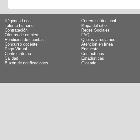
Régimen Legal
Correo institucional
Talento humano
Mapa del sitio
Contratación
Redes Sociales
Ofertas de empleo
FAQ
Rendición de cuentas
Quejas y reclamos
Concurso docente
Atención en línea
Pago Virtual
Encuesta
Control interno
Contáctenos
Calidad
Estadísticas
Buzón de notificaciones
Glosario