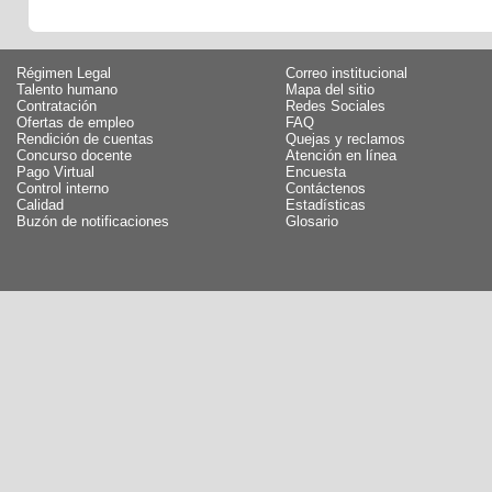
Régimen Legal
Correo institucional
Talento humano
Mapa del sitio
Contratación
Redes Sociales
Ofertas de empleo
FAQ
Rendición de cuentas
Quejas y reclamos
Concurso docente
Atención en línea
Pago Virtual
Encuesta
Control interno
Contáctenos
Calidad
Estadísticas
Buzón de notificaciones
Glosario