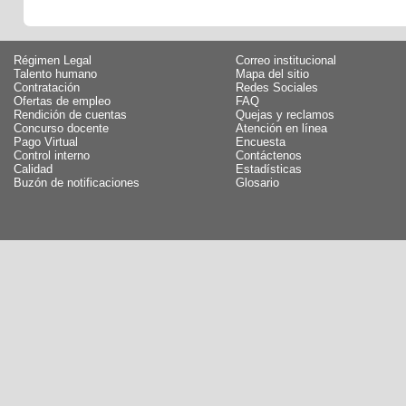
Régimen Legal
Correo institucional
Talento humano
Mapa del sitio
Contratación
Redes Sociales
Ofertas de empleo
FAQ
Rendición de cuentas
Quejas y reclamos
Concurso docente
Atención en línea
Pago Virtual
Encuesta
Control interno
Contáctenos
Calidad
Estadísticas
Buzón de notificaciones
Glosario