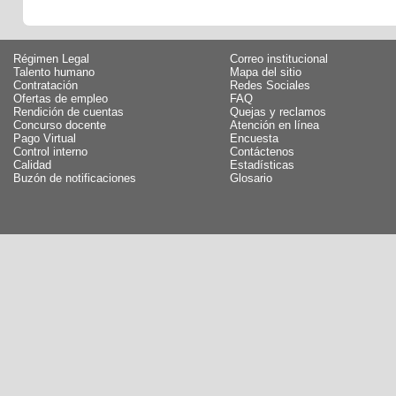
Régimen Legal
Correo institucional
Talento humano
Mapa del sitio
Contratación
Redes Sociales
Ofertas de empleo
FAQ
Rendición de cuentas
Quejas y reclamos
Concurso docente
Atención en línea
Pago Virtual
Encuesta
Control interno
Contáctenos
Calidad
Estadísticas
Buzón de notificaciones
Glosario