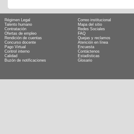
Régimen Legal
Correo institucional
Talento humano
Mapa del sitio
Contratación
Redes Sociales
Ofertas de empleo
FAQ
Rendición de cuentas
Quejas y reclamos
Concurso docente
Atención en línea
Pago Virtual
Encuesta
Control interno
Contáctenos
Calidad
Estadísticas
Buzón de notificaciones
Glosario