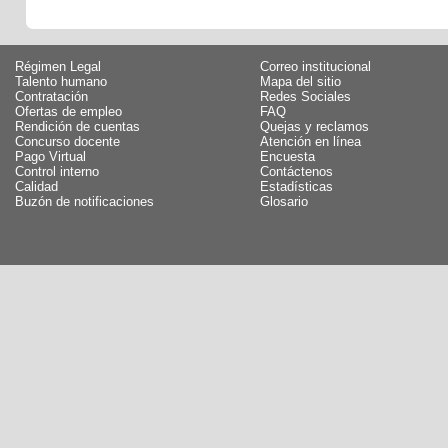
Régimen Legal
Correo institucional
Talento humano
Mapa del sitio
Contratación
Redes Sociales
Ofertas de empleo
FAQ
Rendición de cuentas
Quejas y reclamos
Concurso docente
Atención en línea
Pago Virtual
Encuesta
Control interno
Contáctenos
Calidad
Estadísticas
Buzón de notificaciones
Glosario