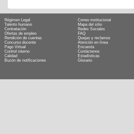
Régimen Legal
Correo institucional
Talento humano
Mapa del sitio
Contratación
Redes Sociales
Ofertas de empleo
FAQ
Rendición de cuentas
Quejas y reclamos
Concurso docente
Atención en línea
Pago Virtual
Encuesta
Control interno
Contáctenos
Calidad
Estadísticas
Buzón de notificaciones
Glosario