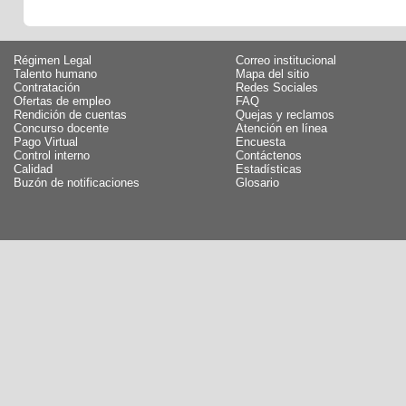
Régimen Legal
Correo institucional
Talento humano
Mapa del sitio
Contratación
Redes Sociales
Ofertas de empleo
FAQ
Rendición de cuentas
Quejas y reclamos
Concurso docente
Atención en línea
Pago Virtual
Encuesta
Control interno
Contáctenos
Calidad
Estadísticas
Buzón de notificaciones
Glosario