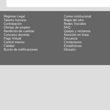
Régimen Legal
Correo institucional
Talento humano
Mapa del sitio
Contratación
Redes Sociales
Ofertas de empleo
FAQ
Rendición de cuentas
Quejas y reclamos
Concurso docente
Atención en línea
Pago Virtual
Encuesta
Control interno
Contáctenos
Calidad
Estadísticas
Buzón de notificaciones
Glosario