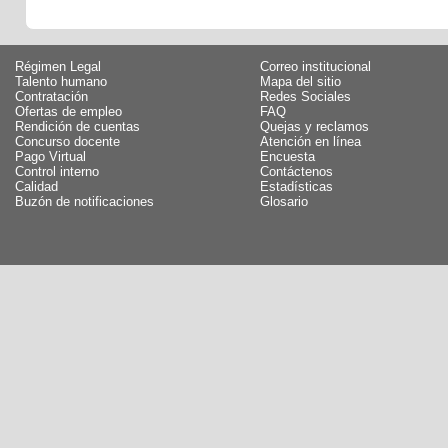
Régimen Legal
Correo institucional
Talento humano
Mapa del sitio
Contratación
Redes Sociales
Ofertas de empleo
FAQ
Rendición de cuentas
Quejas y reclamos
Concurso docente
Atención en línea
Pago Virtual
Encuesta
Control interno
Contáctenos
Calidad
Estadísticas
Buzón de notificaciones
Glosario