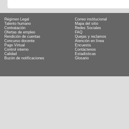
Régimen Legal
Correo institucional
Talento humano
Mapa del sitio
Contratación
Redes Sociales
Ofertas de empleo
FAQ
Rendición de cuentas
Quejas y reclamos
Concurso docente
Atención en línea
Pago Virtual
Encuesta
Control interno
Contáctenos
Calidad
Estadísticas
Buzón de notificaciones
Glosario