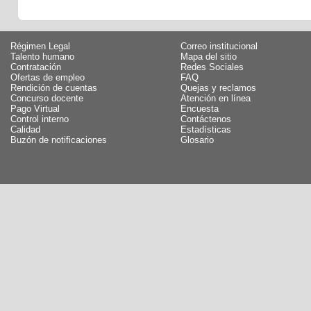
Régimen Legal
Correo institucional
Talento humano
Mapa del sitio
Contratación
Redes Sociales
Ofertas de empleo
FAQ
Rendición de cuentas
Quejas y reclamos
Concurso docente
Atención en línea
Pago Virtual
Encuesta
Control interno
Contáctenos
Calidad
Estadísticas
Buzón de notificaciones
Glosario