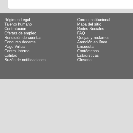
Régimen Legal
Correo institucional
Talento humano
Mapa del sitio
Contratación
Redes Sociales
Ofertas de empleo
FAQ
Rendición de cuentas
Quejas y reclamos
Concurso docente
Atención en línea
Pago Virtual
Encuesta
Control interno
Contáctenos
Calidad
Estadísticas
Buzón de notificaciones
Glosario