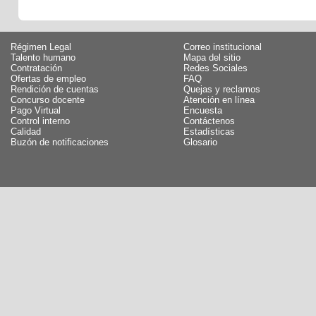
Régimen Legal
Correo institucional
Talento humano
Mapa del sitio
Contratación
Redes Sociales
Ofertas de empleo
FAQ
Rendición de cuentas
Quejas y reclamos
Concurso docente
Atención en línea
Pago Virtual
Encuesta
Control interno
Contáctenos
Calidad
Estadísticas
Buzón de notificaciones
Glosario