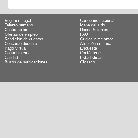
Régimen Legal
Correo institucional
Talento humano
Mapa del sitio
Contratación
Redes Sociales
Ofertas de empleo
FAQ
Rendición de cuentas
Quejas y reclamos
Concurso docente
Atención en línea
Pago Virtual
Encuesta
Control interno
Contáctenos
Calidad
Estadísticas
Buzón de notificaciones
Glosario