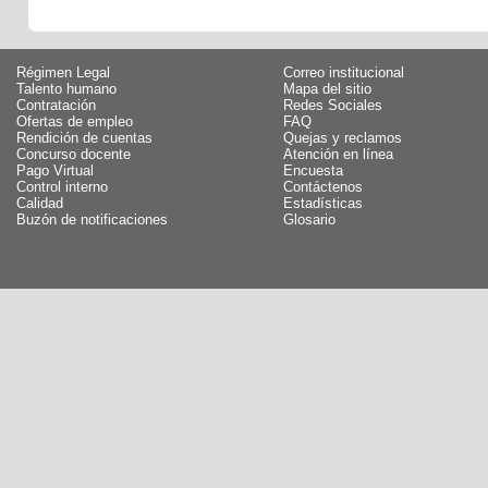
Régimen Legal
Correo institucional
Talento humano
Mapa del sitio
Contratación
Redes Sociales
Ofertas de empleo
FAQ
Rendición de cuentas
Quejas y reclamos
Concurso docente
Atención en línea
Pago Virtual
Encuesta
Control interno
Contáctenos
Calidad
Estadísticas
Buzón de notificaciones
Glosario