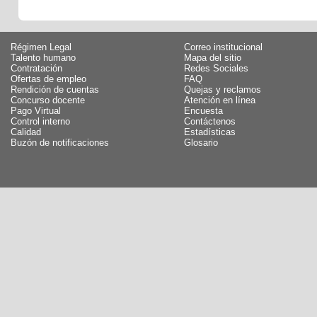
Régimen Legal
Correo institucional
Talento humano
Mapa del sitio
Contratación
Redes Sociales
Ofertas de empleo
FAQ
Rendición de cuentas
Quejas y reclamos
Concurso docente
Atención en línea
Pago Virtual
Encuesta
Control interno
Contáctenos
Calidad
Estadísticas
Buzón de notificaciones
Glosario