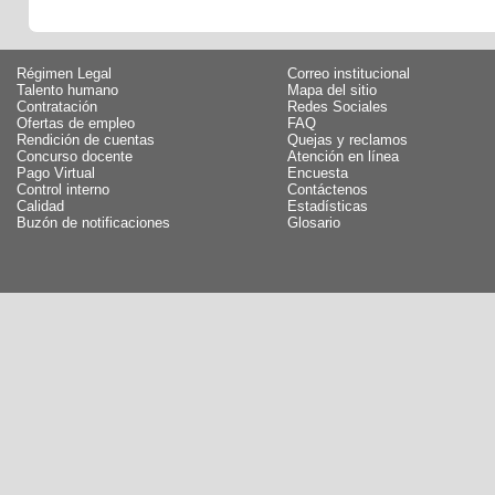
Régimen Legal
Correo institucional
Talento humano
Mapa del sitio
Contratación
Redes Sociales
Ofertas de empleo
FAQ
Rendición de cuentas
Quejas y reclamos
Concurso docente
Atención en línea
Pago Virtual
Encuesta
Control interno
Contáctenos
Calidad
Estadísticas
Buzón de notificaciones
Glosario