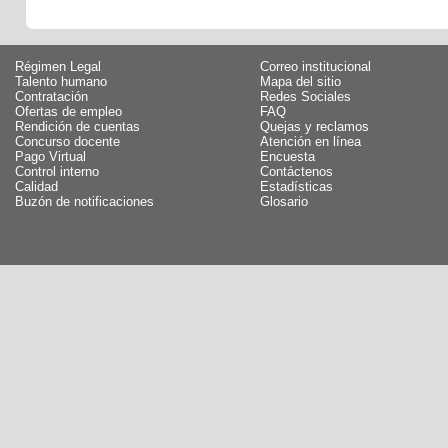
Régimen Legal
Correo institucional
Talento humano
Mapa del sitio
Contratación
Redes Sociales
Ofertas de empleo
FAQ
Rendición de cuentas
Quejas y reclamos
Concurso docente
Atención en línea
Pago Virtual
Encuesta
Control interno
Contáctenos
Calidad
Estadísticas
Buzón de notificaciones
Glosario