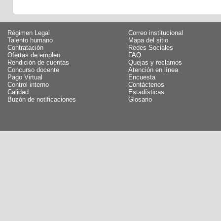
Régimen Legal
Correo institucional
Talento humano
Mapa del sitio
Contratación
Redes Sociales
Ofertas de empleo
FAQ
Rendición de cuentas
Quejas y reclamos
Concurso docente
Atención en línea
Pago Virtual
Encuesta
Control interno
Contáctenos
Calidad
Estadísticas
Buzón de notificaciones
Glosario