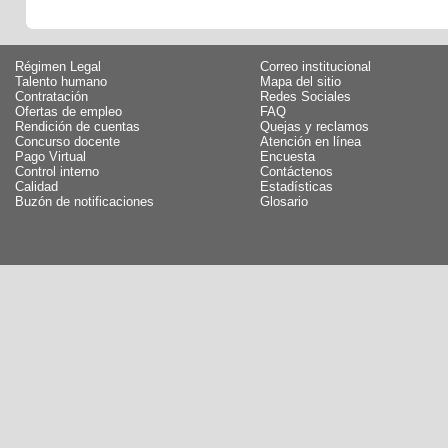
Régimen Legal
Correo institucional
Talento humano
Mapa del sitio
Contratación
Redes Sociales
Ofertas de empleo
FAQ
Rendición de cuentas
Quejas y reclamos
Concurso docente
Atención en línea
Pago Virtual
Encuesta
Control interno
Contáctenos
Calidad
Estadísticas
Buzón de notificaciones
Glosario