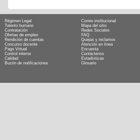
Régimen Legal
Correo institucional
Talento humano
Mapa del sitio
Contratación
Redes Sociales
Ofertas de empleo
FAQ
Rendición de cuentas
Quejas y reclamos
Concurso docente
Atención en línea
Pago Virtual
Encuesta
Control interno
Contáctenos
Calidad
Estadísticas
Buzón de notificaciones
Glosario