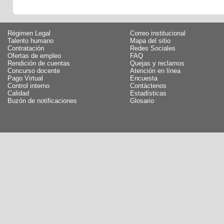
Régimen Legal
Correo institucional
Talento humano
Mapa del sitio
Contratación
Redes Sociales
Ofertas de empleo
FAQ
Rendición de cuentas
Quejas y reclamos
Concurso docente
Atención en línea
Pago Virtual
Encuesta
Control interno
Contáctenos
Calidad
Estadísticas
Buzón de notificaciones
Glosario