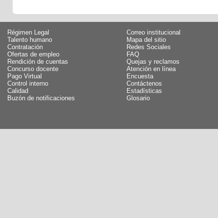
Régimen Legal
Correo institucional
Talento humano
Mapa del sitio
Contratación
Redes Sociales
Ofertas de empleo
FAQ
Rendición de cuentas
Quejas y reclamos
Concurso docente
Atención en línea
Pago Virtual
Encuesta
Control interno
Contáctenos
Calidad
Estadísticas
Buzón de notificaciones
Glosario