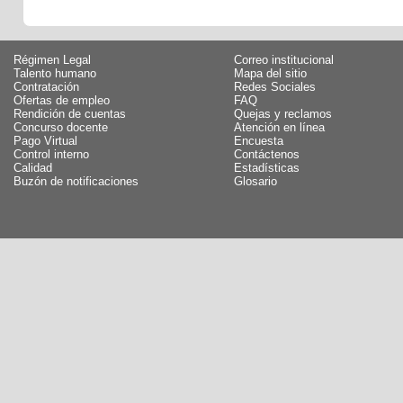
Régimen Legal
Correo institucional
Talento humano
Mapa del sitio
Contratación
Redes Sociales
Ofertas de empleo
FAQ
Rendición de cuentas
Quejas y reclamos
Concurso docente
Atención en línea
Pago Virtual
Encuesta
Control interno
Contáctenos
Calidad
Estadísticas
Buzón de notificaciones
Glosario