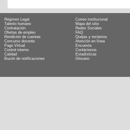
Régimen Legal
Correo institucional
Talento humano
Mapa del sitio
Contratación
Redes Sociales
Ofertas de empleo
FAQ
Rendición de cuentas
Quejas y reclamos
Concurso docente
Atención en línea
Pago Virtual
Encuesta
Control interno
Contáctenos
Calidad
Estadísticas
Buzón de notificaciones
Glosario