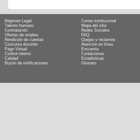
Régimen Legal
Correo institucional
Talento humano
Mapa del sitio
Contratación
Redes Sociales
Ofertas de empleo
FAQ
Rendición de cuentas
Quejas y reclamos
Concurso docente
Atención en línea
Pago Virtual
Encuesta
Control interno
Contáctenos
Calidad
Estadísticas
Buzón de notificaciones
Glosario