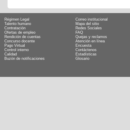
Régimen Legal
Correo institucional
Talento humano
Mapa del sitio
Contratación
Redes Sociales
Ofertas de empleo
FAQ
Rendición de cuentas
Quejas y reclamos
Concurso docente
Atención en línea
Pago Virtual
Encuesta
Control interno
Contáctenos
Calidad
Estadísticas
Buzón de notificaciones
Glosario