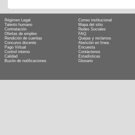
Régimen Legal
Correo institucional
Talento humano
Mapa del sitio
Contratación
Redes Sociales
Ofertas de empleo
FAQ
Rendición de cuentas
Quejas y reclamos
Concurso docente
Atención en línea
Pago Virtual
Encuesta
Control interno
Contáctenos
Calidad
Estadísticas
Buzón de notificaciones
Glosario