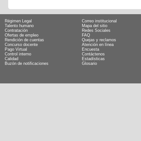
Régimen Legal
Correo institucional
Talento humano
Mapa del sitio
Contratación
Redes Sociales
Ofertas de empleo
FAQ
Rendición de cuentas
Quejas y reclamos
Concurso docente
Atención en línea
Pago Virtual
Encuesta
Control interno
Contáctenos
Calidad
Estadísticas
Buzón de notificaciones
Glosario