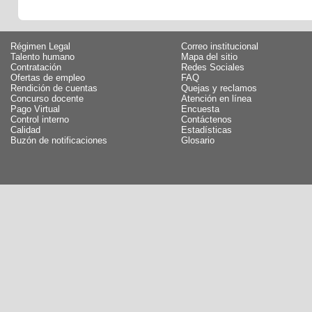
Régimen Legal
Correo institucional
Talento humano
Mapa del sitio
Contratación
Redes Sociales
Ofertas de empleo
FAQ
Rendición de cuentas
Quejas y reclamos
Concurso docente
Atención en línea
Pago Virtual
Encuesta
Control interno
Contáctenos
Calidad
Estadísticas
Buzón de notificaciones
Glosario