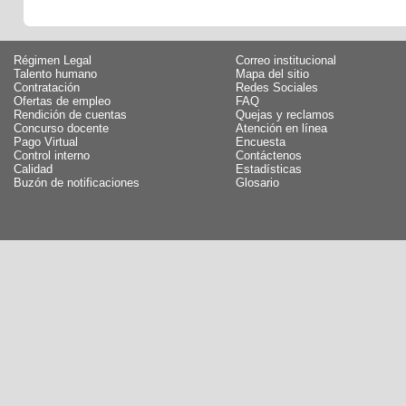
Régimen Legal
Correo institucional
Talento humano
Mapa del sitio
Contratación
Redes Sociales
Ofertas de empleo
FAQ
Rendición de cuentas
Quejas y reclamos
Concurso docente
Atención en línea
Pago Virtual
Encuesta
Control interno
Contáctenos
Calidad
Estadísticas
Buzón de notificaciones
Glosario